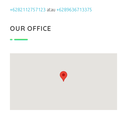
+6282112757123
atau
+6289636713375
OUR OFFICE