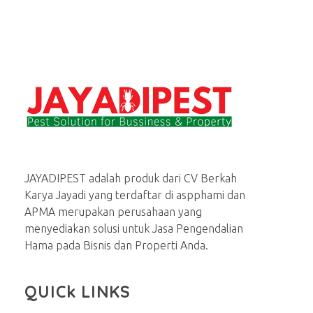
Jasa basmi hama rayap, tikus, nyamuk, kecoa
Menerima Jasa Pembasmi rayap, tikus, kecoa, semut, lalat dan serangga lainnya di rumah dan bisnis
JAYADIPEST adalah produk dari CV Berkah
Karya Jayadi yang terdaftar di aspphami dan
APMA merupakan perusahaan yang
menyediakan solusi untuk Jasa Pengendalian
Hama pada Bisnis dan Properti Anda.
QUICk LINKS