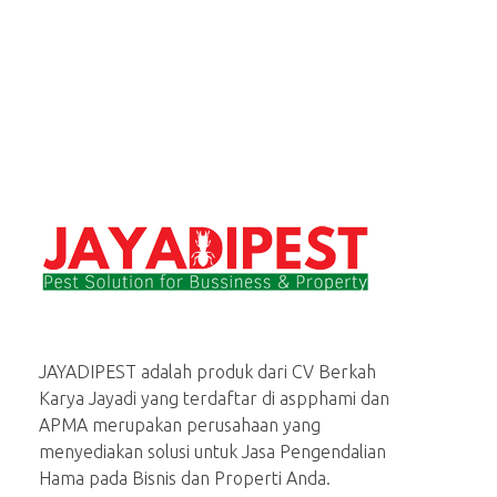
Jasa basmi hama rayap, tikus, nyamuk, kecoa
Menerima Jasa Pembasmi rayap, tikus, kecoa, semut, lalat dan serangga lainnya di rumah dan bisnis
JAYADIPEST adalah produk dari CV Berkah
Karya Jayadi yang terdaftar di aspphami dan
APMA merupakan perusahaan yang
menyediakan solusi untuk Jasa Pengendalian
Hama pada Bisnis dan Properti Anda.