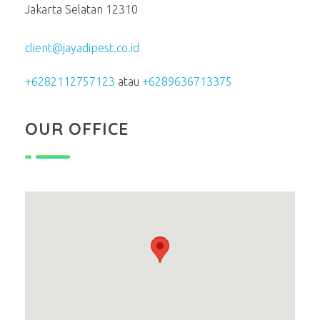
Jakarta Selatan 12310
client@jayadipest.co.id
+6282112757123
atau
+6289636713375
OUR OFFICE