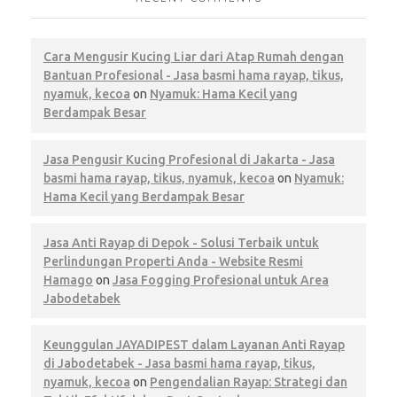
Cara Mengusir Kucing Liar dari Atap Rumah dengan
Bantuan Profesional - Jasa basmi hama rayap, tikus,
nyamuk, kecoa
on
Nyamuk: Hama Kecil yang
Berdampak Besar
Jasa Pengusir Kucing Profesional di Jakarta - Jasa
basmi hama rayap, tikus, nyamuk, kecoa
on
Nyamuk:
Hama Kecil yang Berdampak Besar
Jasa Anti Rayap di Depok - Solusi Terbaik untuk
Perlindungan Properti Anda - Website Resmi
Hamago
on
Jasa Fogging Profesional untuk Area
Jabodetabek
Keunggulan JAYADIPEST dalam Layanan Anti Rayap
di Jabodetabek - Jasa basmi hama rayap, tikus,
nyamuk, kecoa
on
Pengendalian Rayap: Strategi dan