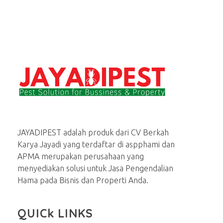
Jasa basmi hama rayap, tikus, nyamuk, kecoa
Menerima Jasa Pembasmi rayap, tikus, kecoa, semut, lalat dan serangga lainnya di rumah dan bisnis
JAYADIPEST adalah produk dari CV Berkah
Karya Jayadi yang terdaftar di aspphami dan
APMA merupakan perusahaan yang
menyediakan solusi untuk Jasa Pengendalian
Hama pada Bisnis dan Properti Anda.
QUICk LINKS