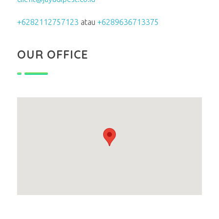
+6282112757123
atau
+6289636713375
OUR OFFICE