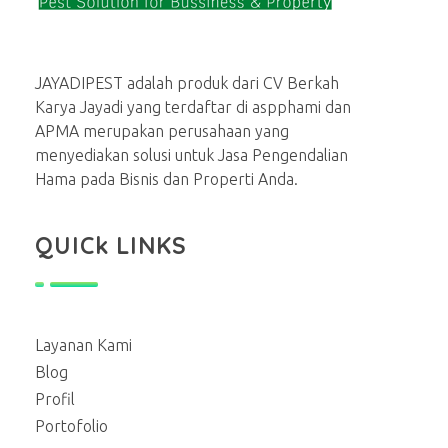
Jasa basmi hama rayap, tikus, nyamuk, kecoa
Menerima Jasa Pembasmi rayap, tikus, kecoa, semut, lalat dan serangga lainnya di rumah dan bisnis
JAYADIPEST adalah produk dari CV Berkah
Karya Jayadi yang terdaftar di aspphami dan
APMA merupakan perusahaan yang
menyediakan solusi untuk Jasa Pengendalian
Hama pada Bisnis dan Properti Anda.
QUICk LINKS
Layanan Kami
Blog
Profil
Portofolio