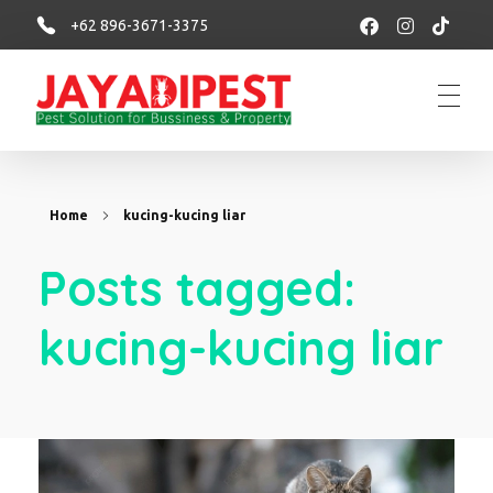
+62 896-3671-3375
Jasa basmi hama rayap, tikus, nyamuk, kecoa
Menerima Jasa Pembasmi rayap, tikus, kecoa, semut, lalat dan serangga lainnya di rumah dan bisnis
Home
kucing-kucing liar
Posts tagged:
kucing-kucing liar