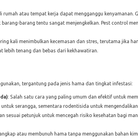
di rumah atau tempat kerja dapat mengganggu kenyamanan. G
ak barang-barang tentu sangat menjengkelkan. Pest control m
ring kali menimbulkan kecemasan dan stres, terutama jika ha
t lebih tenang dan bebas dari kekhawatiran.
nakan, tergantung pada jenis hama dan tingkat infestasi:
ida)
: Salah satu cara yang paling umum dan efektif untuk m
untuk serangga, sementara rodentisida untuk mengendalikan 
an sesuai petunjuk untuk mencegah risiko kesehatan bagi ma
nangkap atau membunuh hama tanpa menggunakan bahan kimi