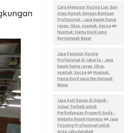
Cara Mengusir Kucing Liar dari
ngkungan
Atap Rumah dengan Bantuan
Profesional - Jasa basmi hama
rayap, tikus, nyamuk, kecoa
on
Nyamuk: Hama Kecil yang
Berdampak Besar
Jasa Pengusir Kucing
Profesional di Jakarta - Jasa
basmi hama rayap, tikus,
nyamuk, kecoa
on
Nyamuk:
Hama Kecil yang Berdampak
Besar
Jasa Anti Rayap di Depok -
Solusi Terbaik untuk
Perlindungan Properti Anda -
Website Resmi Hamago
on
Jasa
Fogging Profesional untuk
Area Jabodetabek