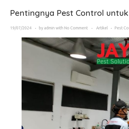
Pentingnya Pest Control unt
19/07/2024
by
admin
with
No Comment
Artikel
Pest Co