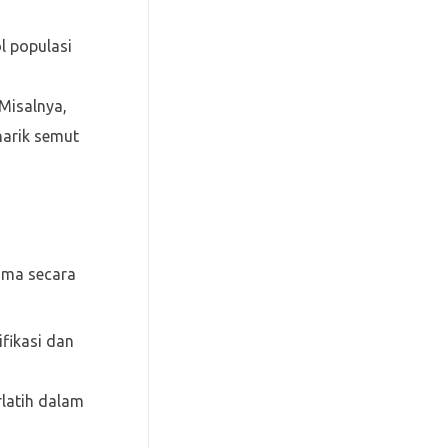
l populasi
Misalnya,
narik semut
ama secara
ifikasi dan
latih dalam