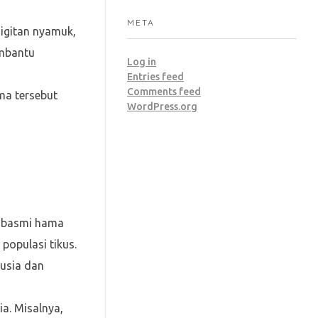
META
igitan nyamuk,
embantu
Log in
Entries feed
Comments feed
ma tersebut
WordPress.org
embasmi hama
populasi tikus.
nusia dan
a. Misalnya,