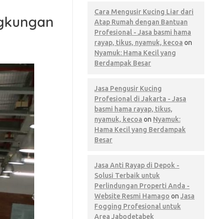
Cara Mengusir Kucing Liar dari
ngkungan
Atap Rumah dengan Bantuan
Profesional - Jasa basmi hama
rayap, tikus, nyamuk, kecoa
on
Nyamuk: Hama Kecil yang
Berdampak Besar
Jasa Pengusir Kucing
Profesional di Jakarta - Jasa
basmi hama rayap, tikus,
nyamuk, kecoa
on
Nyamuk:
Hama Kecil yang Berdampak
Besar
Jasa Anti Rayap di Depok -
Solusi Terbaik untuk
Perlindungan Properti Anda -
Website Resmi Hamago
on
Jasa
Fogging Profesional untuk
Area Jabodetabek