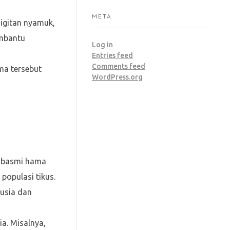
META
igitan nyamuk,
embantu
Log in
Entries feed
Comments feed
ma tersebut
WordPress.org
embasmi hama
populasi tikus.
nusia dan
a. Misalnya,