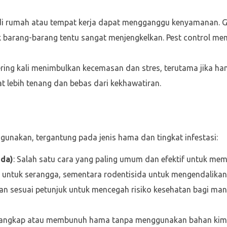
di rumah atau tempat kerja dapat mengganggu kenyamanan. G
ak barang-barang tentu sangat menjengkelkan. Pest control m
ring kali menimbulkan kecemasan dan stres, terutama jika ha
t lebih tenang dan bebas dari kekhawatiran.
nakan, tergantung pada jenis hama dan tingkat infestasi:
ida)
: Salah satu cara yang paling umum dan efektif untuk m
untuk serangga, sementara rodentisida untuk mengendalikan 
an sesuai petunjuk untuk mencegah risiko kesehatan bagi ma
nangkap atau membunuh hama tanpa menggunakan bahan kimi