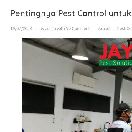
Pentingnya Pest Control unt
19/07/2024
by
admin
with
No Comment
Artikel
Pest Co