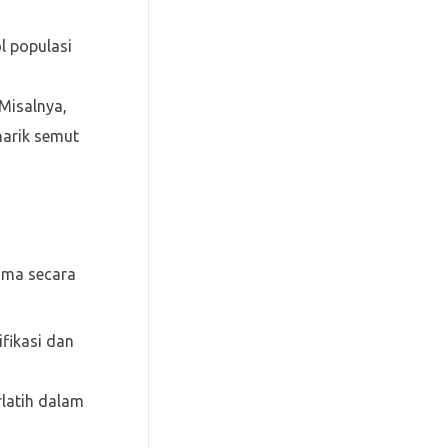
l populasi
Misalnya,
narik semut
ama secara
ifikasi dan
latih dalam