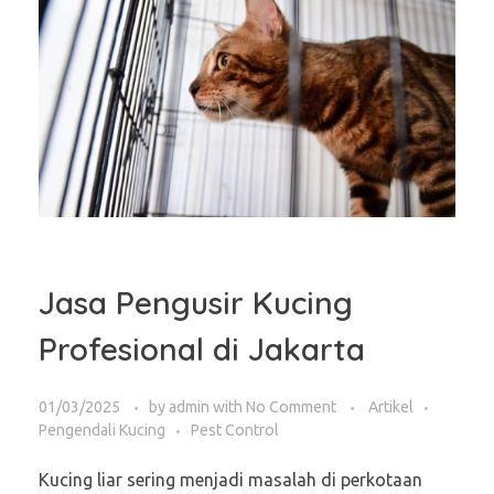
Jasa Pengusir Kucing
Profesional di Jakarta
01/03/2025
by
admin
with
No Comment
Artikel
Pengendali Kucing
Pest Control
Kucing liar sering menjadi masalah di perkotaan