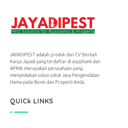
Jasa basmi hama rayap, tikus, nyamuk, kecoa
Menerima Jasa Pembasmi rayap, tikus, kecoa, semut, lalat dan serangga lainnya di rumah dan bisnis
JAYADIPEST adalah produk dari CV Berkah
Karya Jayadi yang terdaftar di aspphami dan
APMA merupakan perusahaan yang
menyediakan solusi untuk Jasa Pengendalian
Hama pada Bisnis dan Properti Anda.
QUICk LINKS