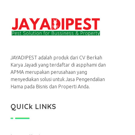
Jasa basmi hama rayap, tikus, nyamuk, kecoa
Menerima Jasa Pembasmi rayap, tikus, kecoa, semut, lalat dan serangga lainnya di rumah dan bisnis
JAYADIPEST adalah produk dari CV Berkah
Karya Jayadi yang terdaftar di aspphami dan
APMA merupakan perusahaan yang
menyediakan solusi untuk Jasa Pengendalian
Hama pada Bisnis dan Properti Anda.
QUICk LINKS