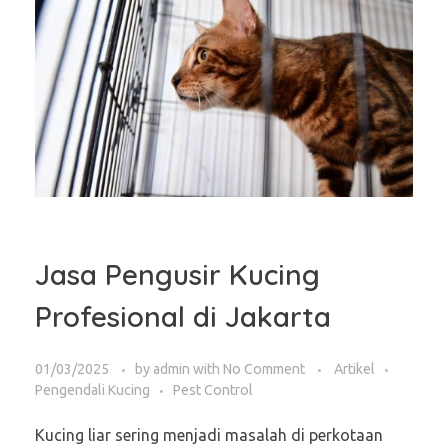
Jasa Pengusir Kucing
Profesional di Jakarta
01/03/2025
by
admin
with
No Comment
Artikel
Pengendali Kucing
Pest Control
Kucing liar sering menjadi masalah di perkotaan