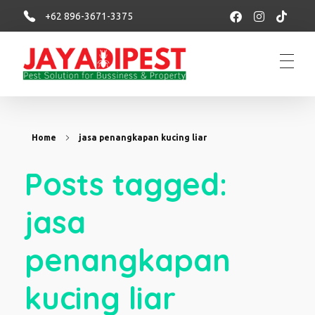
+62 896-3671-3375
Jasa basmi hama rayap, tikus, nyamuk, kecoa
Menerima Jasa Pembasmi rayap, tikus, kecoa, semut, lalat dan serangga lainnya di rumah dan bisnis
Home
jasa penangkapan kucing liar
Posts tagged:
jasa
penangkapan
kucing liar