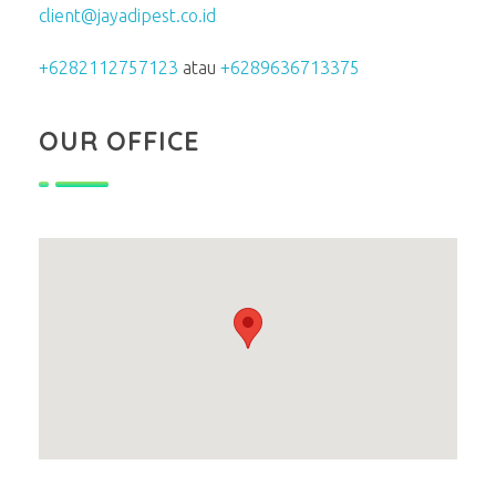
client@jayadipest.co.id
+6282112757123
atau
+6289636713375
OUR OFFICE