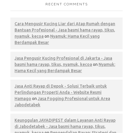
RECENT COMMENTS
Cara Mengusir Kucing Liar dari Atap Rumah dengan
Bantuan Profesional - Jasa basmi hama rayap, tikus,
nyamuk, kecoa
on
Nyamuk: Hama Kecil yang
Berdampak Besar
Jasa Pengusir Kucing Profesional di Jakarta - Jasa
basmi hama rayap, tikus, nyamuk, kecoa
on
Nyamuk:
Hama Kecil yang Berdampak Besar
Jasa Anti Rayap di Depok - Solusi Terbaik untuk
Perlindungan Properti Anda - Website Resmi
Hamago
on
Jasa Fogging Profesional untuk Area
Jabodetabek
Keunggulan JAYADIPEST dalam Layanan Anti Rayap
di Jabodetabek - Jasa basmi hama rayap, tikus,
nyamuk, kecoa
on
Pengendalian Rayap: Strategi dan