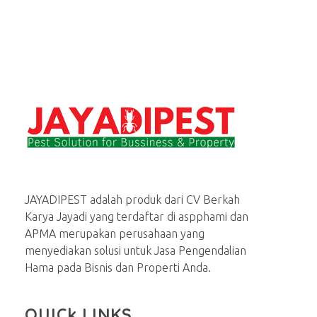
Jasa basmi hama rayap, tikus, nyamuk, kecoa
Menerima Jasa Pembasmi rayap, tikus, kecoa, semut, lalat dan serangga lainnya di rumah dan bisnis
JAYADIPEST adalah produk dari CV Berkah
Karya Jayadi yang terdaftar di aspphami dan
APMA merupakan perusahaan yang
menyediakan solusi untuk Jasa Pengendalian
Hama pada Bisnis dan Properti Anda.
QUICk LINKS