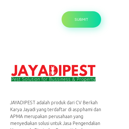
Jasa basmi hama rayap, tikus, nyamuk, kecoa
Menerima Jasa Pembasmi rayap, tikus, kecoa, semut, lalat dan serangga lainnya di rumah dan bisnis
JAYADIPEST adalah produk dari CV Berkah
Karya Jayadi yang terdaftar di aspphami dan
APMA merupakan perusahaan yang
menyediakan solusi untuk Jasa Pengendalian