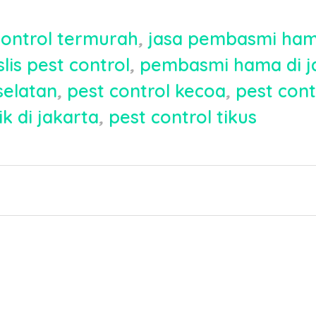
control termurah
,
jasa pembasmi ha
slis pest control
,
pembasmi hama di j
selatan
,
pest control kecoa
,
pest cont
k di jakarta
,
pest control tikus