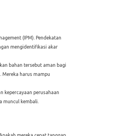
anagement (IPM). Pendekatan
gan mengidentifikasi akar
ikan bahan tersebut aman bagi
an. Mereka harus mampu
an kepercayaan perusahaan
a muncul kembali.
Apakah mereka cepat tanggap,