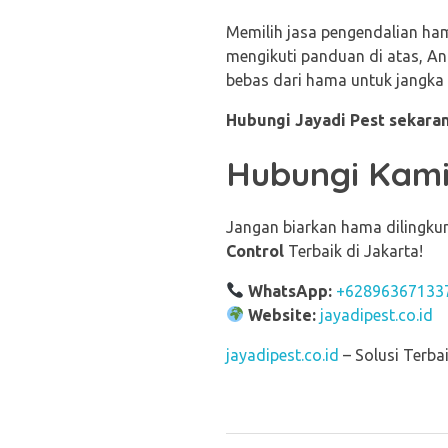
Memilih jasa pengendalian ha
mengikuti panduan di atas, A
bebas dari hama untuk jangka 
Hubungi Jayadi Pest sekaran
Hubungi Kami
Jangan biarkan hama dilingk
Control
Terbaik di Jakarta!
WhatsApp:
+62896367133
Website:
jayadipest.co.id
jayadipest.co.id
– Solusi Terb