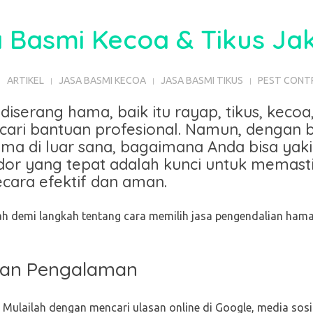
 Basmi Kecoa & Tikus Ja
ARTIKEL
JASA BASMI KECOA
JASA BASMI TIKUS
PEST CONT
diserang hama, baik itu rayap, tikus, kecoa
ari bantuan profesional. Namun, dengan
ma di luar sana, bagaimana Anda bisa yak
ndor yang tepat adalah kunci untuk memas
ecara efektif dan aman.
ah demi langkah tentang cara memilih jasa pengendalian ham
i dan Pengalaman
Mulailah dengan mencari ulasan online di Google, media sosi