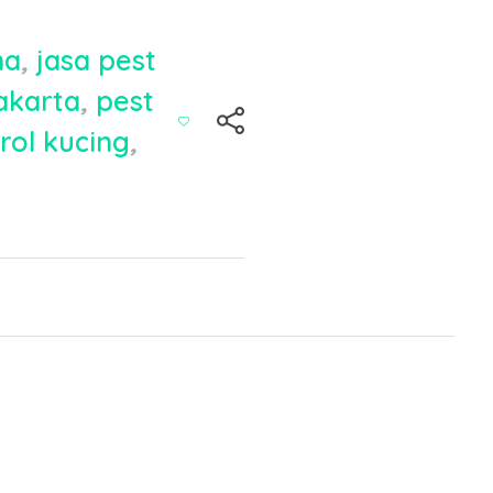
ma
,
jasa pest
akarta
,
pest
rol kucing
,