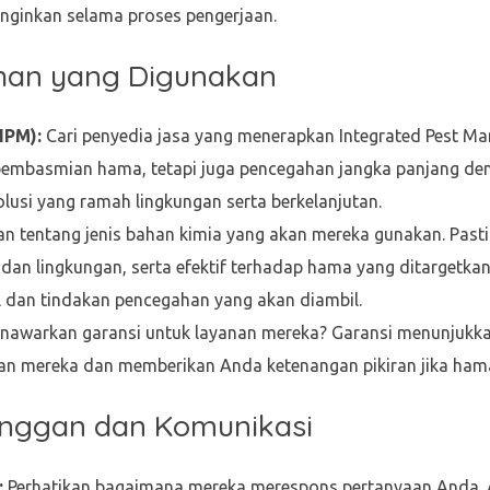
diinginkan selama proses pengerjaan.
ahan yang Digunakan
IPM):
Cari penyedia jasa yang menerapkan Integrated Pest M
 pembasmian hama, tetapi juga pencegahan jangka panjang den
usi yang ramah lingkungan serta berkelanjutan.
n tentang jenis bahan kimia yang akan mereka gunakan. Past
 dan lingkungan, serta efektif terhadap hama yang ditargetk
l dan tindakan pencegahan yang akan diambil.
awarkan garansi untuk layanan mereka? Garansi menunjukk
jaan mereka dan memberikan Anda ketenangan pikiran jika ham
anggan dan Komunikasi
:
Perhatikan bagaimana mereka merespons pertanyaan Anda. 