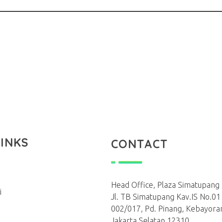
LINKS
CONTACT
Head Office, Plaza Simatupang L
i
Jl. TB Simatupang Kav.IS No.0
002/017, Pd. Pinang, Kebayora
Jakarta Selatan 12310