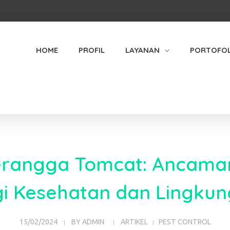
HOME
PROFIL
LAYANAN
PORTOFOL
rangga Tomcat: Ancaman
i Kesehatan dan Lingku
15/02/2024
BY
ADMIN
ARTIKEL
PEST CONTROL