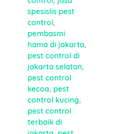
control
,
jasa
spesislis pest
control
,
pembasmi
hama di jakarta
,
pest control di
jakarta selatan
,
pest control
kecoa
,
pest
control kucing
,
pest control
terbaik di
jakarta
,
pest